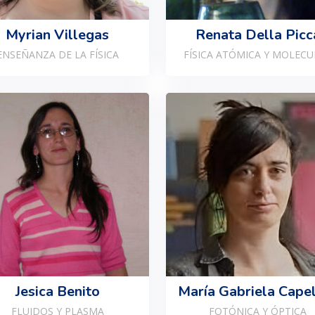
Myrian Villegas
Renata Della Picc
ENSEÑANZA DE LA FÍSICA
FÍSICA ATÓMICA Y MOLECU
Jesica Benito
María Gabriela Cape
FLUIDOS Y PLASMA
FOTÓNICA Y ÓPTICA