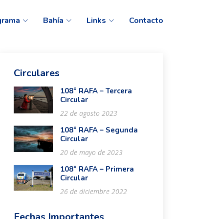
grama
Bahía
Links
Contacto
Circulares
108° RAFA – Tercera
Circular
22 de agosto 2023
108° RAFA – Segunda
Circular
20 de mayo de 2023
108° RAFA – Primera
Circular
26 de diciembre 2022
Fechas Importantes